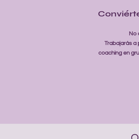
Conviért
No 
Trabajarás a 
coaching en gr
Únete a la list
Q