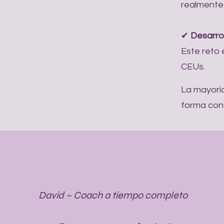
realmente
✔
Desarro
Este reto 
CEUs.
La mayoría
forma cons
David – Coach a tiempo completo