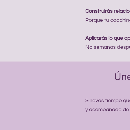
Construirás relac
Porque tu coaching
Aplicarás lo que 
No semanas despué
Úne
Si llevas tiempo q
y acompañada de 