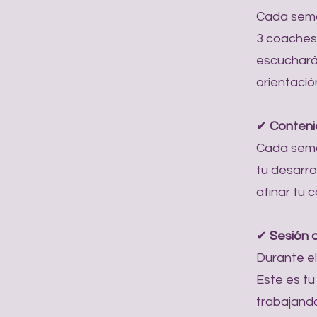
Cada sema
3 coaches 
escucharás
orientació
✔
Conteni
Cada sema
tu desarro
afinar tu 
✔
Sesión 
Durante el
Este es tu
trabajando