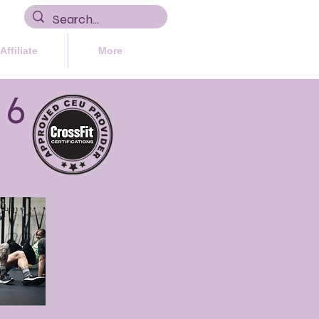
Affiliate
More
 6