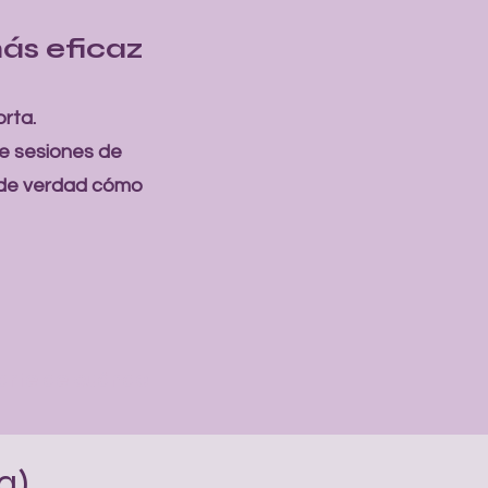
ás eficaz
rta.
de sesiones de
 de verdad cómo
erarte de cuándo
a)