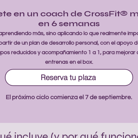
ete en un coach de CrossFit® m
en 6 semanas
aprendiendo más, sino aplicando lo que realmente impo
partir de un plan de desarrollo personal, con el apoyo 
upos reducidos y acompañamiento 1 a 1, para mejorar
entrenas en el box.
Reserva tu plaza
El próximo ciclo comienza el 7 de septiembre.
a de espera prioritaria para ser el primero en ent
empieza el próximo ciclo.
ué incluye (y por qué funcion