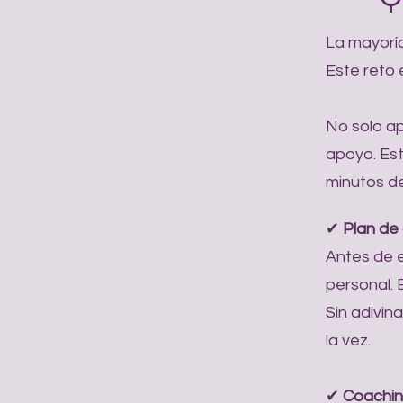
La mayorí
Este reto 
No solo ap
apoyo. Es
minutos d
✔
Plan de 
Antes de e
personal. 
Sin adivina
la vez.
✔
Coachin